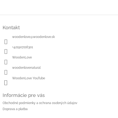
Z
á
Kontakt
p
ä
woodenlove
@
woodenlove.sk
t
i
+421907216301
e
WoodenLove
woodenlovenatural
WoodenLove YouTube
Informácie pre vás
Obchodné podmienky a ochrana osobných údajov
Doprava a platba