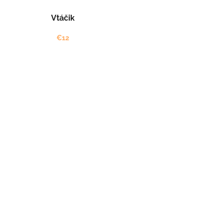
Vtáčik
€12