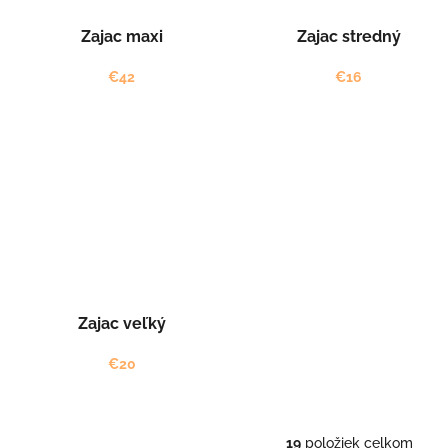
Zajac maxi
Zajac stredný
€42
€16
Zajac veľký
€20
19
položiek celkom