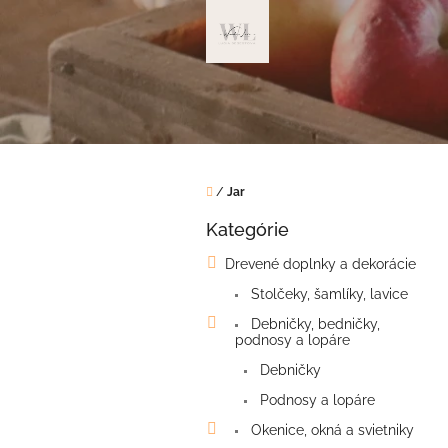
Prejsť
na
obsah
Domov
/
Jar
B
Kategórie
o
Preskočiť
kategórie
č
Drevené doplnky a dekorácie
n
Stolčeky, šamlíky, lavice
ý
p
Debničky, bedničky,
a
podnosy a lopáre
n
Debničky
e
Podnosy a lopáre
l
Okenice, okná a svietniky