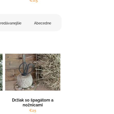
€25
redávanejšie
Abecedne
Držiak so špagátom a
nožnicami
€25