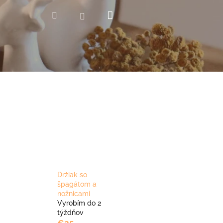
Nákupný
Hľadať
Prihlásenie
košík
Držiak so
špagátom a
nožnicami
Vyrobím do 2
týždňov