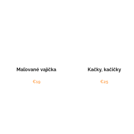
t
o
v
Maľované vajíčka
Kačky, kačičky
€19
€25