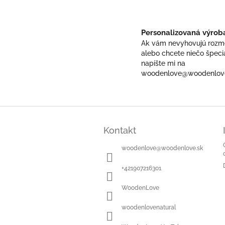
Personalizovaná výrob
Ak vám nevyhovujú rozm
alebo chcete niečo špeci
napíšte mi na
woodenlove@woodenlov
Z
á
Kontakt
p
ä
woodenlove
@
woodenlove.sk
t
i
+421907216301
e
WoodenLove
woodenlovenatural