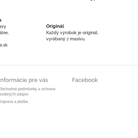
O
v
l
á
a
d
Originál
ery
a
álne,
Každý výrobok je originál,
c
vyrábaný z masívu.
i
e.sk
e
p
r
v
k
y
Informácie pre vás
Facebook
v
ý
Obchodné podmienky a ochrana
p
osobných údajov
i
Doprava a platba
s
u