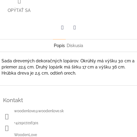
OPÝTAŤ SA
Facebook
Twitter
Popis
Diskusia
Sada drevených dekoračných lopárov. Okrúhly má výšku 30 cm a
priemer 22,5 cm. Druhý lopárik má šírku 17 cm a výšku 36 cm.
Hrúbka dreva je 2,5 cm, odtieň orech.
Z
á
Kontakt
p
ä
woodenlove
@
woodenlove.sk
t
i
+421907216301
e
WoodenLove