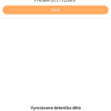
VYROBÍM DO 2 TÝŽDŇOV
Detail
Vyrezávaná debnička dlhá