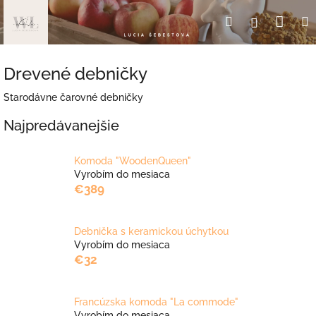
Prejsť
Nák
Hľadať
Prihlásen
na
obsah
koší
Drevené debničky
Starodávne čarovné debničky
Najpredávanejšie
Komoda "WoodenQueen"
Vyrobím do mesiaca
€389
Debnička s keramickou úchytkou
Vyrobím do mesiaca
€32
Francúzska komoda "La commode"
Vyrobím do mesiaca