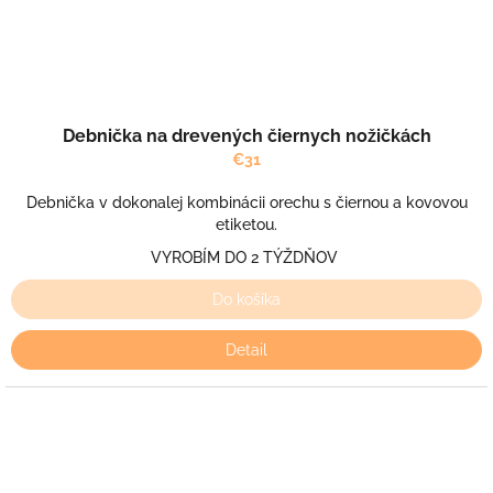
Debnička na drevených čiernych nožičkách
€31
Debnička v dokonalej kombinácii orechu s čiernou a kovovou
etiketou.
VYROBÍM DO 2 TÝŽDŇOV
Do košíka
Detail