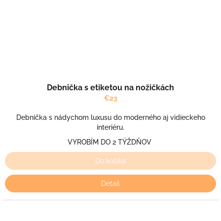
Debnička s etiketou na nožičkách
€23
Debnička s nádychom luxusu do moderného aj vidieckeho
interiéru.
VYROBÍM DO 2 TÝŽDŇOV
Do košíka
Detail