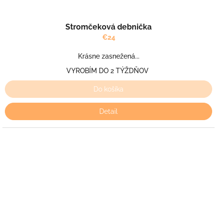
Stromčeková debnička
€24
Krásne zasnežená...
VYROBÍM DO 2 TÝŽDŇOV
Do košíka
Detail