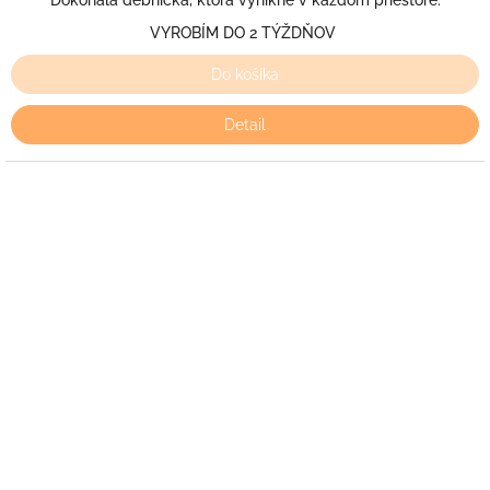
Dokonalá debnička, ktorá vynikne v každom priestore.
VYROBÍM DO 2 TÝŽDŇOV
Do košíka
Detail