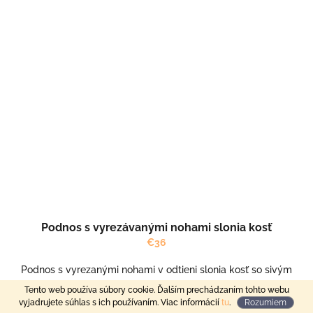
Podnos s vyrezávanými nohami slonia kosť
€36
Podnos s vyrezanými nohami v odtieni slonia kosť so sivým
ornamentom.
Tento web používa súbory cookie. Ďalším prechádzaním tohto webu
vyjadrujete súhlas s ich používaním. Viac informácií
tu
.
Rozumiem
VYROBÍM DO 2 TÝŽDŇOV