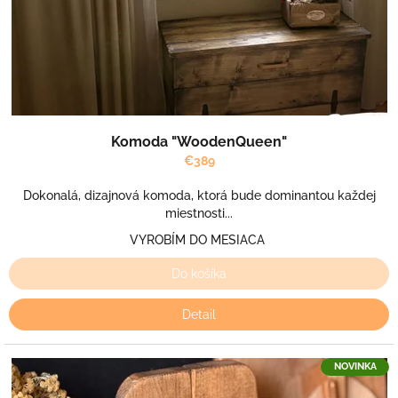
u
k
t
o
v
Komoda "WoodenQueen"
€389
Dokonalá, dizajnová komoda, ktorá bude dominantou každej
miestnosti...
VYROBÍM DO MESIACA
Do košíka
Detail
NOVINKA