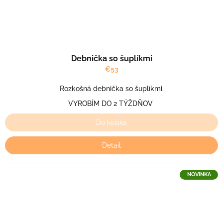
Debnička so šuplíkmi
€53
Rozkošná debnička so šuplíkmi.
VYROBÍM DO 2 TÝŽDŇOV
Do košíka
Detail
NOVINKA