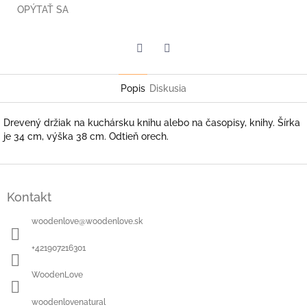
OPÝTAŤ SA
Facebook
Twitter
Popis
Diskusia
Drevený držiak na kuchársku knihu alebo na časopisy, knihy. Šírka
je 34 cm, výška 38 cm. Odtieň orech.
Z
á
Kontakt
p
ä
woodenlove
@
woodenlove.sk
t
i
+421907216301
e
WoodenLove
woodenlovenatural