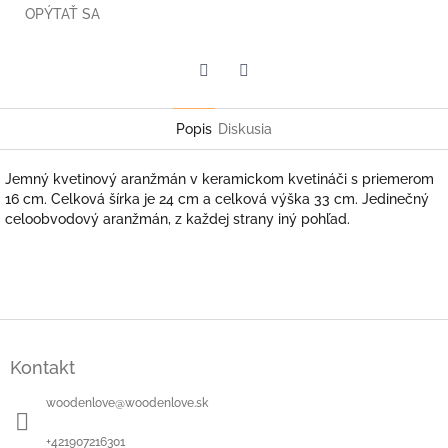
OPÝTAŤ SA
Facebook
Twitter
Popis
Diskusia
Jemný kvetinový aranžmán v keramickom kvetináči s priemerom
16 cm. Celková šírka je 24 cm a celková výška 33 cm. Jedinečný
celoobvodový aranžmán, z každej strany iný pohľad.
Z
á
Kontakt
p
ä
woodenlove
@
woodenlove.sk
t
i
+421907216301