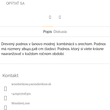
OPÝTAŤ SA
Facebook
Twitter
Popis
Diskusia
Drevený podnos v ľanovo modrej kombinácii s orechom. Podnos
má rozmery 18x40,5x8 cm (šxdxv). Podnos, ktorý si viete krásne
naaranžovať v každom ročnom období.
Z
á
Kontakt
p
ä
woodenlove
@
woodenlove.sk
t
i
+421907216301
e
WoodenLove