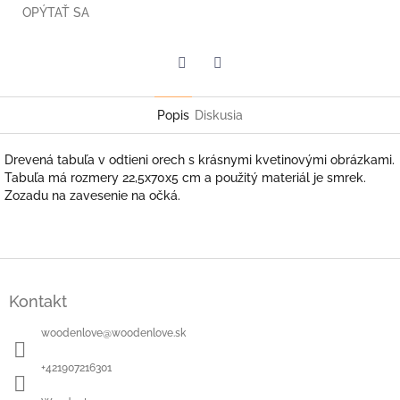
OPÝTAŤ SA
Facebook
Twitter
Popis
Diskusia
Drevená tabuľa v odtieni orech s krásnymi kvetinovými obrázkami.
Tabuľa má rozmery 22,5x70x5 cm a použitý materiál je smrek.
Zozadu na zavesenie na očká.
Z
á
Kontakt
p
ä
woodenlove
@
woodenlove.sk
t
i
+421907216301
e