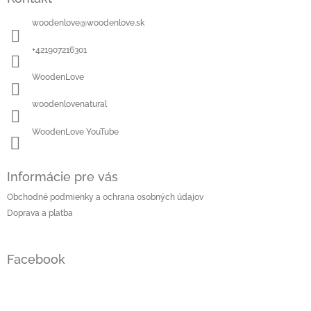
p
ä
woodenlove
@
woodenlove.sk
t
i
+421907216301
e
WoodenLove
woodenlovenatural
WoodenLove YouTube
Informácie pre vás
Obchodné podmienky a ochrana osobných údajov
Doprava a platba
Facebook