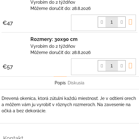
Vyrobím do 2 týždňov
Môžeme doručiť do:
28.8.2026
D
€47
k
Rozmery: 30x90 cm
Vyrobím do 2 týždňov
Môžeme doručiť do:
28.8.2026
D
€57
k
Popis
Diskusia
Drevená okenica, ktorá zútulní každú miestnosť. Je v odtieni orech
a môžem vám ju vyrobiť v rôznych rozmeroch. Na zavesenie na
očká a bez dekorácie.
Z
á
Kontakt