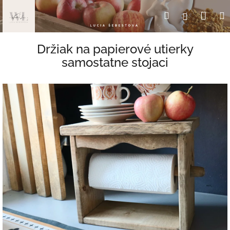
Prejsť
Nák
Hľadať
Prihlásen
na
obsah
koší
Držiak na papierové utierky
samostatne stojaci