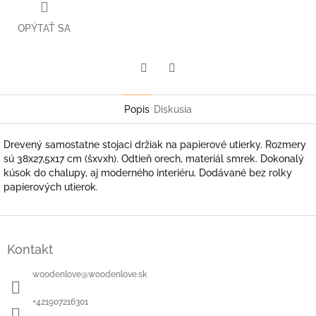
OPÝTAŤ SA
Facebook
Twitter
Popis
Diskusia
Drevený samostatne stojaci držiak na papierové utierky. Rozmery
sú 38x27,5x17 cm (šxvxh). Odtieň orech, materiál smrek. Dokonalý
kúsok do chalupy, aj moderného interiéru. Dodávané bez rolky
papierových utierok.
Z
á
Kontakt
p
ä
woodenlove
@
woodenlove.sk
t
i
+421907216301