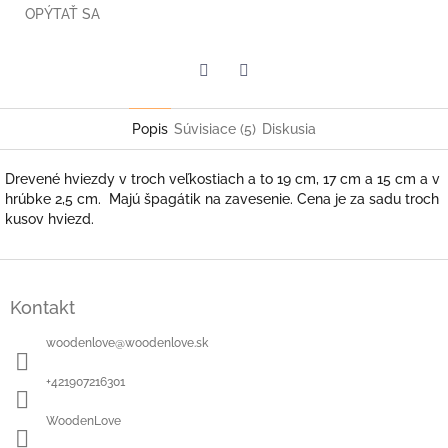
OPÝTAŤ SA
Facebook
Twitter
Popis
Súvisiace (5)
Diskusia
Drevené hviezdy v troch veľkostiach a to 19 cm, 17 cm a 15 cm a v
hrúbke 2,5 cm. Majú špagátik na zavesenie. Cena je za sadu troch
kusov hviezd.
Z
á
Kontakt
p
ä
woodenlove
@
woodenlove.sk
t
i
+421907216301
e
WoodenLove