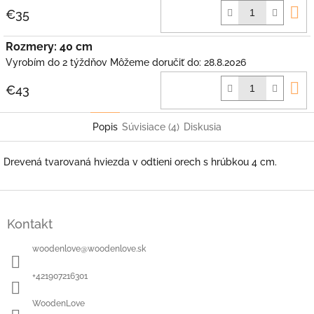
D
€35
k
Rozmery: 40 cm
Vyrobím do 2 týždňov
Môžeme doručiť do:
28.8.2026
D
€43
k
Popis
Súvisiace (4)
Diskusia
Drevená tvarovaná hviezda v odtieni orech s hrúbkou 4 cm.
Z
á
Kontakt
p
ä
woodenlove
@
woodenlove.sk
t
i
+421907216301
e
WoodenLove