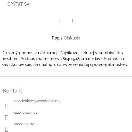
OPÝTAŤ SA
Facebook
Twitter
Popis
Diskusia
Drevený podnos v nádhernej lišajníkovej zelenej v kombinácii s
orechom. Podnos má rozmery 18x40,5x8 cm (šxdxv). Podnos na
kávičku, ovocie, na chalupu, na vytvorenie tej správnej atmosféry.
Z
á
Kontakt
p
ä
woodenlove
@
woodenlove.sk
t
i
+421907216301
e
WoodenLove