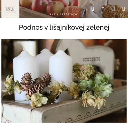
Prejsť
Nák
Hľadať
Prihlásen
na
obsah
koší
Podnos v lišajníkovej zelenej