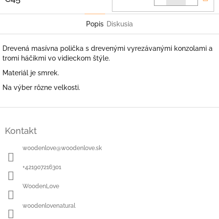
k
Popis
Diskusia
Drevená masívna polička s drevenými vyrezávanými konzolami a
tromi háčikmi vo vidieckom štýle.
Materiál je smrek.
Na výber rôzne velkosti.
Z
á
Kontakt
p
ä
woodenlove
@
woodenlove.sk
t
i
+421907216301
e
WoodenLove
woodenlovenatural