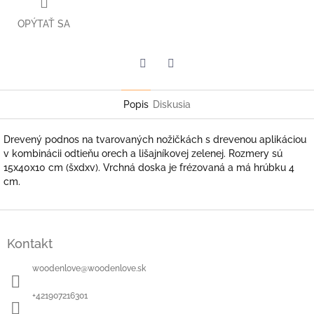
OPÝTAŤ SA
Facebook
Twitter
Popis
Diskusia
Drevený podnos na tvarovaných nožičkách s drevenou aplikáciou
v kombinácii odtieňu orech a lišajníkovej zelenej. Rozmery sú
15x40x10 cm (šxdxv). Vrchná doska je frézovaná a má hrúbku 4
cm.
Z
á
Kontakt
p
ä
woodenlove
@
woodenlove.sk
t
i
+421907216301
e