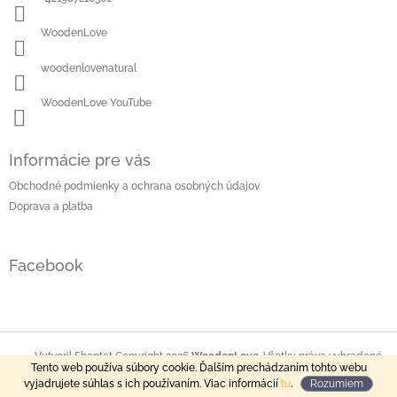
e
WoodenLove
woodenlovenatural
WoodenLove YouTube
Informácie pre vás
Obchodné podmienky a ochrana osobných údajov
Doprava a platba
Facebook
Copyright 2026
WoodenLove
. Všetky práva vyhradené.
Vytvoril Shoptet
Tento web používa súbory cookie. Ďalším prechádzaním tohto webu
vyjadrujete súhlas s ich používaním. Viac informácií
tu
.
Rozumiem