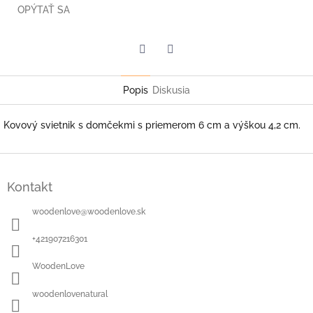
OPÝTAŤ SA
Facebook
Twitter
Popis
Diskusia
Kovový svietnik s domčekmi s priemerom 6 cm a výškou 4,2 cm.
Z
á
Kontakt
p
ä
woodenlove
@
woodenlove.sk
t
i
+421907216301
e
WoodenLove
woodenlovenatural